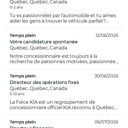
Québec, Quebec, Canada
0-2 ans
Tu es passionné(e) par l’automobile et tu aimes
aider les gens à trouver le véhicule parfait?
Rejoins une équipe dynamique où ton talent
pour le servi...
Temps plein
12/06/2026
Votre candidature spontanée
Québec, Québec, Canada
Notre concessionnaire est toujours à la
recherche de personnes motivées, passionnées
et professionnelles afin de se joindre à notre
équipe dynamique. ...
Temps plein
30/06/2026
Directeur des opérations fixes
Québec, Quebec, Canada
5-10 ans
La Force KIA est un regroupement de
concessionnaire officiel KIA reconnu à Québec
pour la qualité de son service à la clientèle et
son professionnalis...
Temps plein
06/07/2026